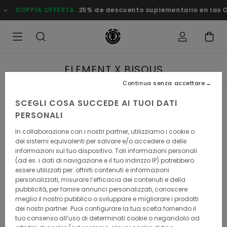
e descuento suplementario en las Ofertas
Risparmia Subito!
ELEMENT X BISOUS
Continua senza accettare
SCEGLI COSA SUCCEDE AI TUOI DATI
PERSONALI
ELEMENT x BISOUS
In collaborazione con i nostri partner, utilizziamo i cookie o
dei sistemi equivalenti per salvare e/o accedere a delle
informazioni sul tuo dispositivo. Tali informazioni personali
(ad es. i dati di navigazione e il tuo indirizzo IP) potrebbero
essere utilizzati per: offrirti contenuti e informazioni
When the sun kisses the Mediterranean coast, days start early
personalizzati, misurare l’efficacia dei contenuti e della
and nights end late. And as the sun dips beyond the horizon
pubblicità, per fornire annunci personalizzati, conoscere
after another perfect day, Element and Bisous invite you to
meglio il nostro pubblico o sviluppare e migliorare i prodotti
head out into town to celebrate those vibes from the Med
dei nostri partner. Puoi configurare la tua scelta fornendo il
through this special capsule collection.
tuo consenso all’uso di determinati cookie o negandolo ad